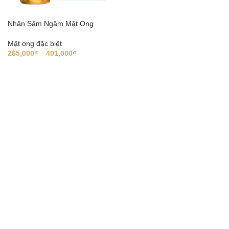
Nhân Sâm Ngâm Mật Ong
Mật ong đặc biệt
265,000
₫
–
401,000
₫
LỰA CHỌN TÙY CHỌN