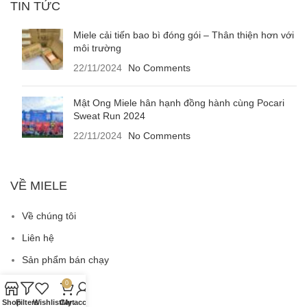
TIN TỨC
Miele cải tiến bao bì đóng gói – Thân thiện hơn với
môi trường
22/11/2024
No Comments
Mật Ong Miele hân hạnh đồng hành cùng Pocari
Sweat Run 2024
22/11/2024
No Comments
VỀ MIELE
Về chúng tôi
Liên hệ
Sản phẩm bán chạy
Tuyển dụng
0
Shop
Filters
Wishlist
Cart
My account