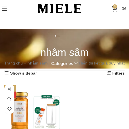
0
0
₫
nhâm sâm
Trang chủ
»
nhâm sâm
Hiển thị kết quả duy nhất
Categories
Show sidebar
Filters
-7%
HOT