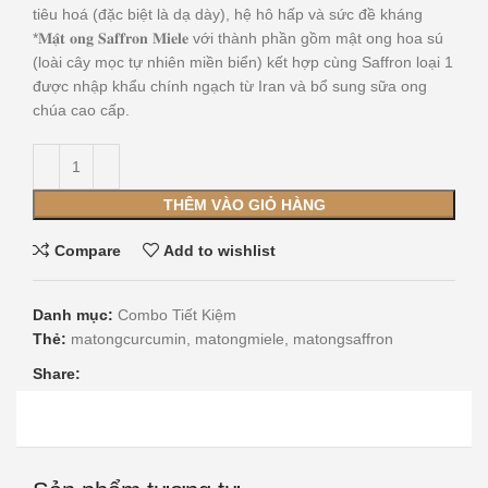
tiêu hoá (đặc biệt là dạ dày), hệ hô hấp và sức đề kháng
*𝐌𝐚̣̂𝐭 𝐨𝐧𝐠 𝐒𝐚𝐟𝐟𝐫𝐨𝐧 𝐌𝐢𝐞𝐥𝐞 với thành phần gồm mật ong hoa sú
(loài cây mọc tự nhiên miền biển) kết hợp cùng Saffron loại 1
được nhập khẩu chính ngạch từ Iran và bổ sung sữa ong
chúa cao cấp.
THÊM VÀO GIỎ HÀNG
Compare
Add to wishlist
Danh mục:
Combo Tiết Kiệm
Thẻ:
matongcurcumin
,
matongmiele
,
matongsaffron
Share: