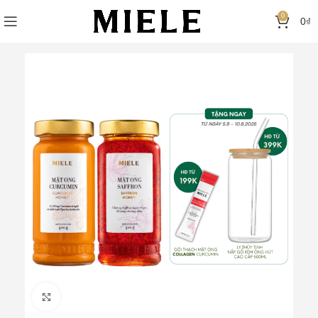
0
0
₫
Click to enlarge