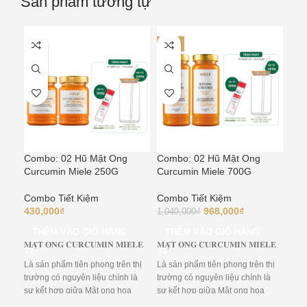
Sản phẩm tương tự
-7%
Combo: 02 Hũ Mật Ong
Combo: 02 Hũ Mật Ong
Com
Curcumin Miele 250G
Curcumin Miele 700G
Mie
sâm
Combo Tiết Kiệm
Combo Tiết Kiệm
430,000
₫
968,000
₫
Com
1,040,000
₫
480
THÊM VÀO GIỎ HÀNG
THÊM VÀO GIỎ HÀNG
𝐌𝐀̣̂𝐓 𝐎𝐍𝐆 𝐂𝐔𝐑𝐂𝐔𝐌𝐈𝐍 𝐌𝐈𝐄𝐋𝐄
𝐌𝐀̣̂𝐓 𝐎𝐍𝐆 𝐂𝐔𝐑𝐂𝐔𝐌𝐈𝐍 𝐌𝐈𝐄𝐋𝐄
T
COM
Là sản phẩm tiên phong trên thị
Là sản phẩm tiên phong trên thị
MIE
trường có nguyên liệu chính là
trường có nguyên liệu chính là
SÂM M
sự kết hợp giữa Mật ong hoa
sự kết hợp giữa Mật ong hoa
𝐂𝐮𝐫
nhãn, Curcumin từ nghệ và
nhãn, Curcumin từ nghệ và