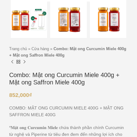
Trang chủ
»
Cửa hàng
»
Combo: Mật ong Curcumin Miele 400g
+ Mật ong Saffron Miele 400g
Combo: Mật ong Curcumin Miele 400g +
Mật ong Saffron Miele 400g
852,000
₫
COMBO: MẬT ONG CURCUMIN MIELE 400G + MẬT ONG
SAFFRON MIELE 400G
*𝐌𝐚̣̂𝐭 𝐨𝐧𝐠 𝐂𝐮𝐫𝐜𝐮𝐦𝐢𝐧 𝐌𝐢𝐞𝐥𝐞 chứa thành phần chính Curcumin
từ nghệ và Piperine từ tiêu đen đem đến những lợi ích cho